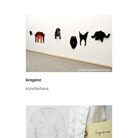
bregenz
künstlerhaus