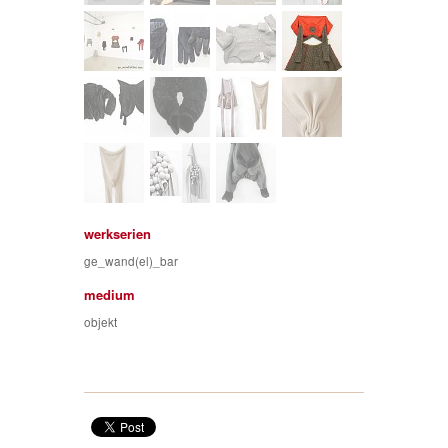
werkserien
ge_wand(el)_bar
medium
objekt