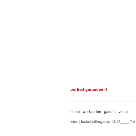
portrait gmunden H
home
werkserien
galerie
video
wien | fuchsthallergasse 13/18____ Te