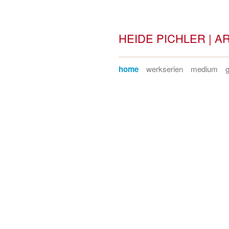
HEIDE PICHLER | A
home
werkserien
medium
g