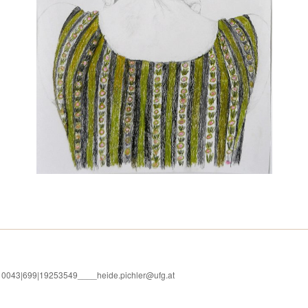
l. 0043|699|19253549____heide.pichler@ufg.at