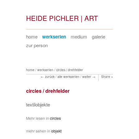
HEIDE PICHLER | ART
home
werkserien
medium
galerie
zur person
home
/
werkserien
/
circles / drehfelder
zurück
/
alle werkserien
/
weiter
Share
circles / drehfelder
textilobjekte
Mehr lesen in
circles
mehr sehen in
objekt