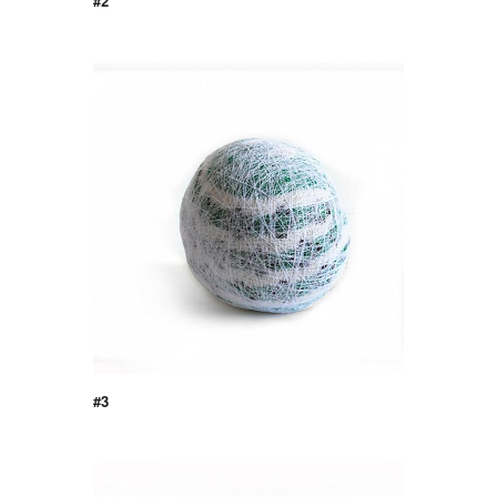
#2
#3