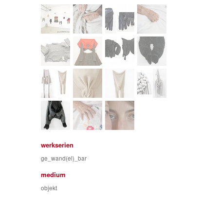
werkserien
ge_wand(el)_bar
medium
objekt