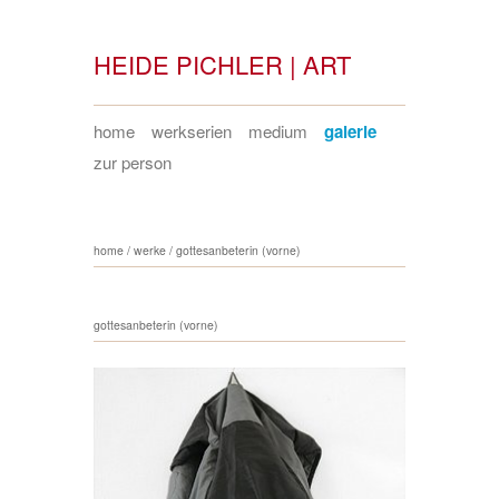
HEIDE PICHLER | ART
home
werkserien
medium
galerie
zur person
home
/
werke
/
gottesanbeterin (vorne)
gottesanbeterin (vorne)