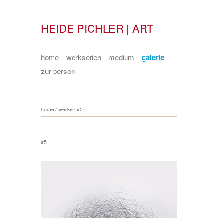
HEIDE PICHLER | ART
home
werkserien
medium
galerie
zur person
home
/
werke
/
#5
#5