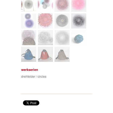
werkserien
drehfelder / circles